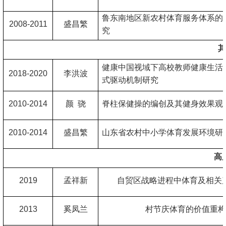
鲁东南地区新农村体育服务体系的
2008-2011
盛昌繁
究
其
健康中国视域下高校教师健康生活
2018-2020
李洪波
式驱动机制研究
2010-2014
颜 骁
脊柱保健操的编创及其健身效果观
2010-2014
盛昌繁
山东省农村中小学体育发展环境研
高
201
9
孟祥新
自贸区战略进程中体育及相关
2013
奚凤兰
村节庆体育的价值重构