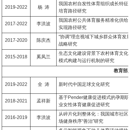
我国农村自发性体育组织成长特征
201
9
-202
2
杨 涛
培育路径研究
我国农村公共体育服务精准化供给
2017-202
2
李洪波
实现路径研究
“协调”理念视域下城乡群众体育发
2017-2020
陈庆杰
战略研究
生态文化建设背景下农村体育文化
2015-2018
奚凤兰
模式构建与运行机制的研究
教育部
2019-2022
全 涛
新时代中国足球文化研究
基于Pender健康促进模式的孕期职
2018-2021
孟祥新
业女性体育健康促进研究
从碎片化到整体化：我国城市社区
2016-2019
李洪波
场健身秩序“善治”研究