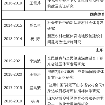
多元智能视角下幼儿体育活动模块
2016-2019
王雪芹
构建及实证研究
国家体育
社会变迁中的新型农村社会体育发
2014-2015
奚凤兰
研究
新型农村社区体育场地设施建设中
2013-2014
杨 涛
问题与改进措施研究
山东
全民健身与全民健康深度融合下的
2019-2021
李洪波
东省社区体育发展研究
消解?异化?重构：齐鲁民间传统体
2018-2020
王举涛
育文化记忆研究
“健康中国”背景下山东省农村全民
2017-2019
盛昌繁
身达成目标与评估指标体系研究
山东省城乡社区体育公共服务供求
2016-2019
杨 涛
异与一体化发展路径研究