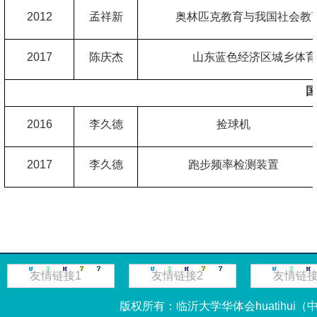
2012
孟祥新
奥林匹克教育与我国社会教
2017
陈庆杰
山东蓝色经济区城乡体育
国
2016
李久德
捡球机
2017
李久德
跑步频率检测装置
友情链接1
友情链接2
友情链接
版权所有：临沂大学华体会huatihui（